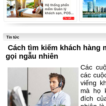
Tin tức
Cách tìm kiếm khách hàng m
gọi ngẫu nhiên
Các cuộ
các cuộ
viếng k
mà họ k
đích củ